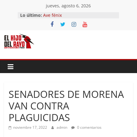
Saltar
jueves, agosto 6, 2026
al
Lo último:
Ave fénix
contenido
¿Dios no existe?
First Time
Hubo un día
El segundo (Del II Tomo del
Pandemonium)
SENADORES DE MORENA
VAN CONTRA
PLAGUICIDAS
noviembre 17, 2022
admin
0 comentarios